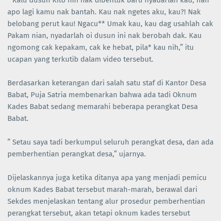
” Kalu dusun Kito nih nak dibentuk baru nyadarlah kau, nah
apo lagi kamu nak bantah. Kau nak ngetes aku, kau?! Nak
belobang perut kau! Ngacu** Umak kau, kau dag usahlah cak
Pakam nian, nyadarlah oi dusun ini nak berobah dak. Kau
ngomong cak kepakam, cak ke hebat, pila* kau nih,” itu
ucapan yang terkutib dalam video tersebut.
Berdasarkan keterangan dari salah satu staf di Kantor Desa
Babat, Puja Satria membenarkan bahwa ada tadi Oknum
Kades Babat sedang memarahi beberapa perangkat Desa
Babat.
” Setau saya tadi berkumpul seluruh perangkat desa, dan ada
pemberhentian perangkat desa,” ujarnya.
Dijelaskannya juga ketika ditanya apa yang menjadi pemicu
oknum Kades Babat tersebut marah-marah, berawal dari
Sekdes menjelaskan tentang alur prosedur pemberhentian
perangkat tersebut, akan tetapi oknum kades tersebut