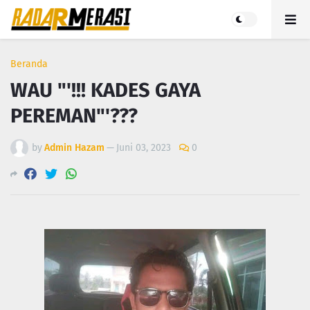
Beranda
WAU "'!!! KADES GAYA
PEREMAN"'???
by
Admin Hazam
—
Juni 03, 2023
0