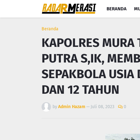
BERANDA
MU
Beranda
KAPOLRES MURA 
PUTRA S,IK, MEM
SEPAKBOLA USIA D
DAN 12 TAHUN
by
Admin Hazam
—
Juli 08, 2023
0