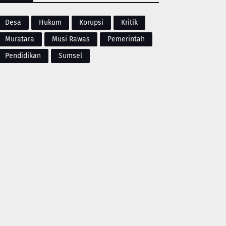
Desa
Hukum
Korupsi
Kritik
Muratara
Musi Rawas
Pemerintah
Pendidikan
Sumsel