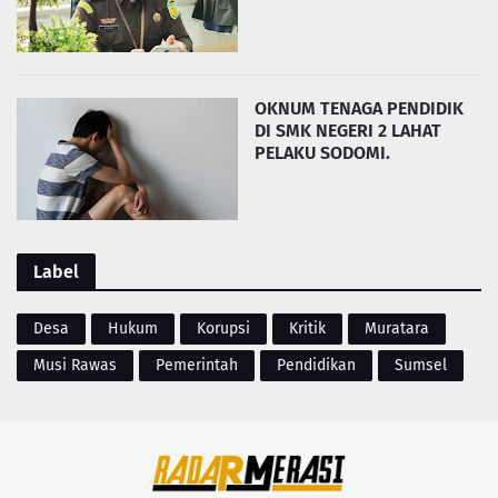
OKNUM TENAGA PENDIDIK
DI SMK NEGERI 2 LAHAT
PELAKU SODOMI.
Label
Desa
Hukum
Korupsi
Kritik
Muratara
Musi Rawas
Pemerintah
Pendidikan
Sumsel