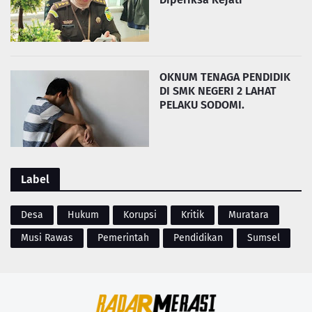
OKNUM TENAGA PENDIDIK
DI SMK NEGERI 2 LAHAT
PELAKU SODOMI.
Label
Desa
Hukum
Korupsi
Kritik
Muratara
Musi Rawas
Pemerintah
Pendidikan
Sumsel