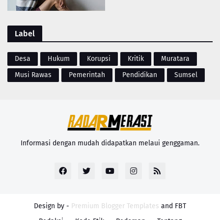
Label
Desa
Hukum
Korupsi
Kritik
Muratara
Musi Rawas
Pemerintah
Pendidikan
Sumsel
Informasi dengan mudah didapatkan melaui genggaman.
Design by -
Premium Blogger Templates
and
FBT