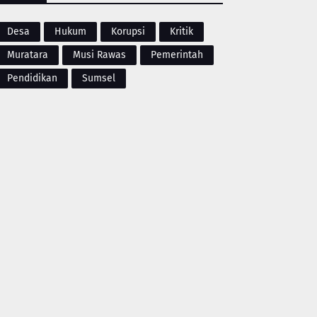
Desa
Hukum
Korupsi
Kritik
Muratara
Musi Rawas
Pemerintah
Pendidikan
Sumsel