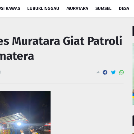
SI RAWAS
LUBUKLINGGAU
MURATARA
SUMSEL
DESA
es Muratara Giat Patroli
umatera
0