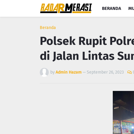
BERANDA
MU
Beranda
Polsek Rupit Polr
di Jalan Lintas S
by
Admin Hazam
—
September 26, 2023