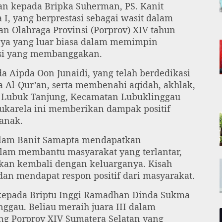
an kepada Bripka Suherman, PS. Kanit
I, yang berprestasi sebagai wasit dalam
 Olahraga Provinsi (Porprov) XIV tahun
anya yang luar biasa dalam memimpin
asi yang membanggakan.
a Aipda Oon Junaidi, yang telah berdedikasi
 Al-Qur’an, serta membenahi aqidah, akhlak,
n Lubuk Tanjung, Kecamatan Lubuklinggau
sukarela ini memberikan dampak positif
anak.
 Alam Banit Samapta mendapatkan
alam membantu masyarakat yang terlantar,
kan kembali dengan keluarganya. Kisah
 dan mendapat respon positif dari masyarakat.
 kepada Briptu Inggi Ramadhan Dinda Sukma
nggau. Beliau meraih juara III dalam
ang Porprov XIV Sumatera Selatan yang