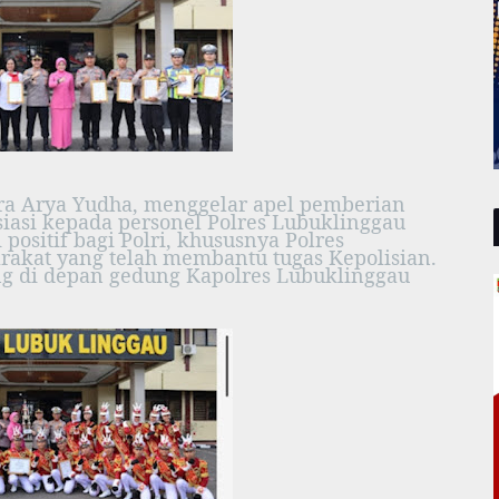
ra Arya Yudha, menggelar apel pemberian
iasi kepada personel Polres Lubuklinggau
positif bagi Polri, khususnya Polres
rakat yang telah membantu tugas Kepolisian.
ng di depan gedung Kapolres Lubuklinggau