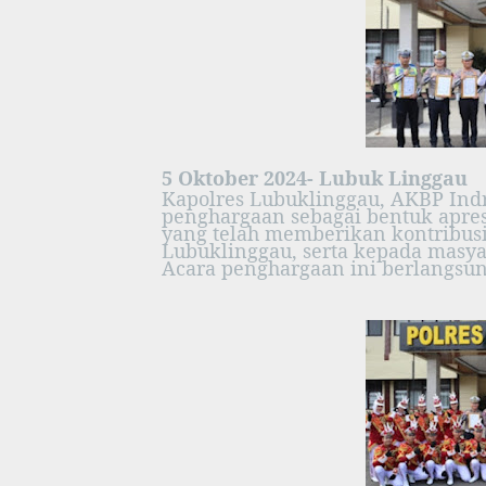
5 Oktober 2024- Lubuk Linggau
Kapolres Lubuklinggau, AKBP Ind
penghargaan sebagai bentuk apres
yang telah memberikan kontribusi 
Lubuklinggau, serta kepada masya
Acara penghargaan ini berlangsu