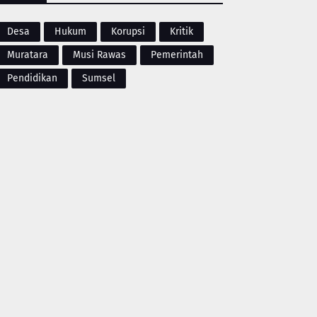
Desa
Hukum
Korupsi
Kritik
Muratara
Musi Rawas
Pemerintah
Pendidikan
Sumsel