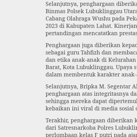
Selanjutnya, penghargaan diberik
Binmas Polsek Lubuklinggau Utara 
Cabang Olahraga Wushu pada Pekan
2023 di Kabupaten Lahat. Kinerj
pertandingan mencatatkan prest
Penghargaan juga diberikan kepad
sebagai guru Tahfizh dan membaca
dan etika anak-anak di Keluraha
Barat, Kota Lubuklinggau. Upaya 
dalam membentuk karakter anak-
Selanjutnya, Bripka M. Segentar
penghargaan atas integritasnya d
sehingga mereka dapat dipertemu
kebaikan ini viral di media sosial
Terakhir, penghargaan diberikan
dari Satresnarkoba Polres Lubukli
perlombaan kelas F putri pada aj