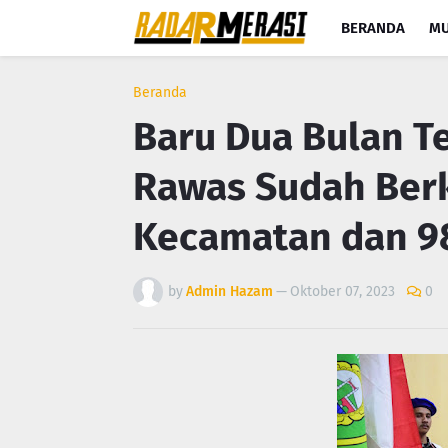
BERANDA
MU
Beranda
Baru Dua Bulan T
Rawas Sudah Ber
Kecamatan dan 9
by
Admin Hazam
—
Oktober 07, 2023
0