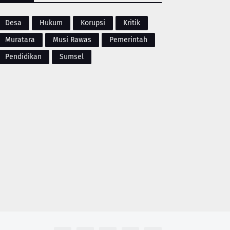
Desa
Hukum
Korupsi
Kritik
Muratara
Musi Rawas
Pemerintah
Pendidikan
Sumsel