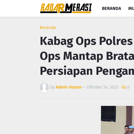
BERANDA
MU
Beranda
Kabag Ops Polres
Ops Mantap Brata
Persiapan Penga
by
Admin Hazam
—
Oktober 24, 2023
0