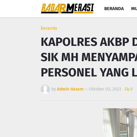
BERANDA
MU
Beranda
KAPOLRES AKBP 
SIK MH MENYAMP
PERSONEL YANG L
by
Admin Hazam
—
Oktober 03, 2023
0