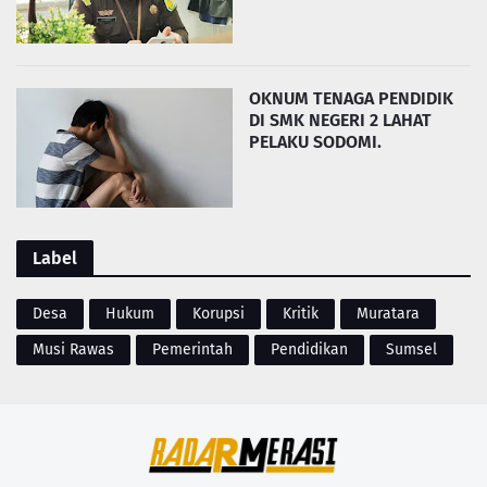
OKNUM TENAGA PENDIDIK
DI SMK NEGERI 2 LAHAT
PELAKU SODOMI.
Label
Desa
Hukum
Korupsi
Kritik
Muratara
Musi Rawas
Pemerintah
Pendidikan
Sumsel