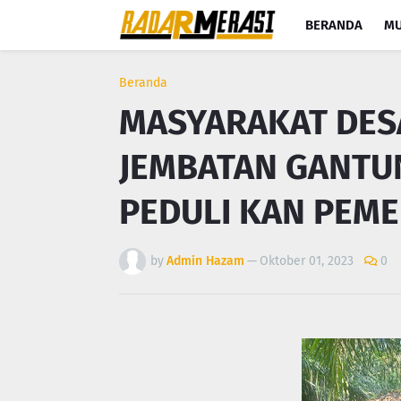
BERANDA
MU
Beranda
MASYARAKAT DESA
JEMBATAN GANTUN
PEDULI KAN PEM
by
Admin Hazam
—
Oktober 01, 2023
0