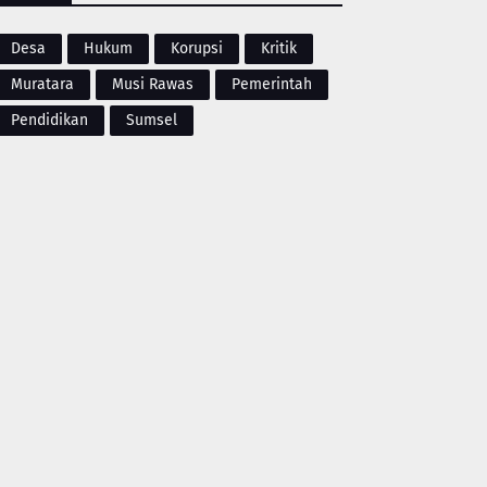
Desa
Hukum
Korupsi
Kritik
Muratara
Musi Rawas
Pemerintah
Pendidikan
Sumsel