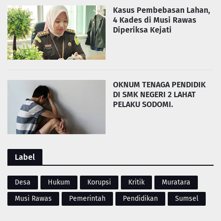
Kasus Pembebasan Lahan,
4 Kades di Musi Rawas
Diperiksa Kejati
OKNUM TENAGA PENDIDIK
DI SMK NEGERI 2 LAHAT
PELAKU SODOMI.
Label
Desa
Hukum
Korupsi
Kritik
Muratara
Musi Rawas
Pemerintah
Pendidikan
Sumsel