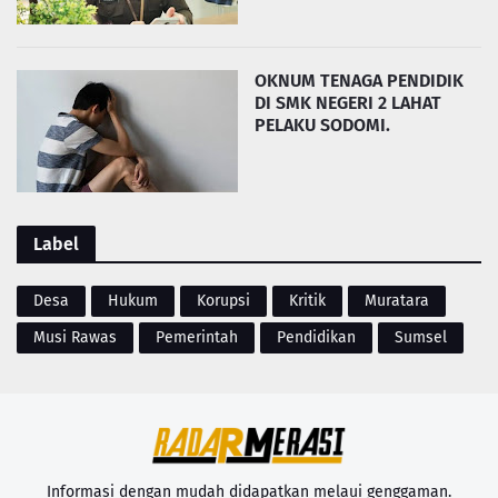
OKNUM TENAGA PENDIDIK
DI SMK NEGERI 2 LAHAT
PELAKU SODOMI.
Label
Desa
Hukum
Korupsi
Kritik
Muratara
Musi Rawas
Pemerintah
Pendidikan
Sumsel
Informasi dengan mudah didapatkan melaui genggaman.