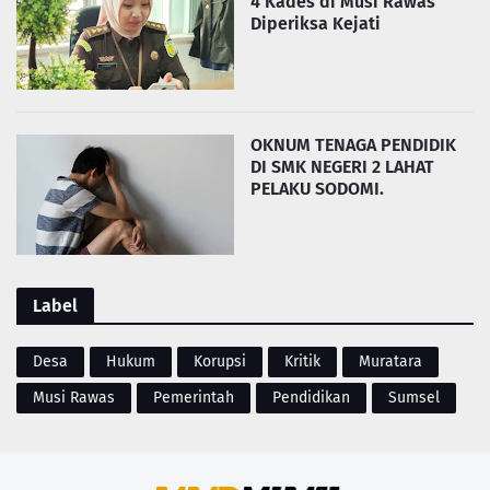
4 Kades di Musi Rawas
Diperiksa Kejati
OKNUM TENAGA PENDIDIK
DI SMK NEGERI 2 LAHAT
PELAKU SODOMI.
Label
Desa
Hukum
Korupsi
Kritik
Muratara
Musi Rawas
Pemerintah
Pendidikan
Sumsel