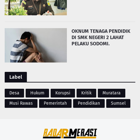
OKNUM TENAGA PENDIDIK
DI SMK NEGERI 2 LAHAT
PELAKU SODOMI.
Label
Desa
Hukum
Korupsi
Kritik
Muratara
Musi Rawas
Pemerintah
Pendidikan
Sumsel