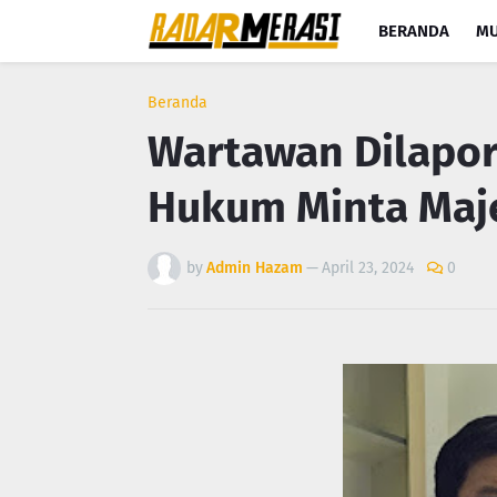
BERANDA
MU
Beranda
Wartawan Dilapor
Hukum Minta Maje
by
Admin Hazam
—
April 23, 2024
0