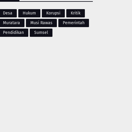
Desa
Hukum
Korupsi
Kritik
Muratara
Musi Rawas
Pemerintah
Pendidikan
Sumsel