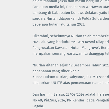
dalam tahanan Jaksa dan masih bergulir di mej
Pantauan media ini, Penahanan wartawan atas
tambang di Kabupaten Konawe Selatan, yaitu PT
saudara Nurlan dilaporkan di Polda Sultra d
beberapa bulan lalu tahun 2023.
Diketahui, sebelumnya Nurlan telah memberit
2023 lalu yang berjudul "PT.WIN Resmi Dilap
Pengrusakan Kawasan Hutan Mangrove". Berit
merupakan seorang wartawan itu dianggap te
"Nurlan ditahan sejak 12 Desember Tahun 2023
penahanan yang diberikan,"
Kuasa Hukum Nurlan, Yahyanto, SH.,MH saat d
dilaporkan UU ITE atas pencemaran nama baik
Dan hari ini, Selasa, 23/04/2024 adalah hari
No 48/Pid.Sus/2024/PN Kendari pada Pengadil
Pagala.