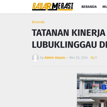
BERANDA
MU
Beranda
TATANAN KINERJA
LUBUKLINGGAU D
by
Admin Hazam
—
Mei 20, 2024
0