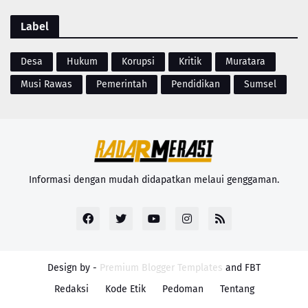
Label
Desa
Hukum
Korupsi
Kritik
Muratara
Musi Rawas
Pemerintah
Pendidikan
Sumsel
Informasi dengan mudah didapatkan melaui genggaman.
Design by -
Premium Blogger Templates
and
FBT
Redaksi
Kode Etik
Pedoman
Tentang