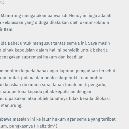
ng.
 Manurung mengatakan bahwa sdr Hendy ini juga adalah
an kekuasaan yang diduga dilakukan oleh oknum-oknum
r Itam.
lda Babel untuk mengusut tuntas semua ini. Saya masih
pihak kepolisian dalam hal ini penyidik untuk bekerja
i penegakan supremasi hukum dan keadilan.
a memohon kepada bapak agar laporan pengaduan tersebut
an tindak pidana dan tidak cukup bukti, dan mohon
dan keaslian dokumen surat lahan tanah milik pengadu,
uatu perkara kepada pihak kepolisian dengan
 dipalsukan atau objek tanahnya tidak berada dilokasi
R Manurung.
awa masalah ini ke jalur hukum agar semua yang terlibat
um, pungkasnya ( Hafiz.tim*)