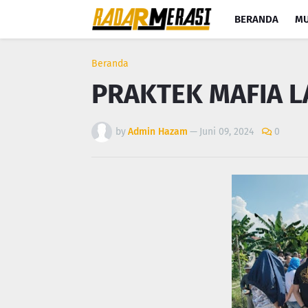
BERANDA
MU
Beranda
PRAKTEK MAFIA L
by
Admin Hazam
—
Juni 09, 2024
0