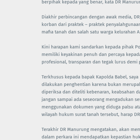
berpihak kepada yang benar, kata DR Manuru
Diakhir perbincangan dengan awak media, DR
korban dari praktek – praktek penyalahguna
mafia tanah dan salah satu warga kelurahan Ai
Kini harapan kami sandarkan kepada pihak Po
memiliki keyakinan penuh dan percaya kepada 
profesional, transparan dan tegak lurus dem
Terkhusus kepada bapak Kapolda Babel, say
dilakukan penghentian karena bukan merupak
diperiksa dan diteliti kebenaran, keabsahan 
jangan sampai ada seseorang mengadukan ses
menggunakan dokumen yang diduga palsu atau
wilayah hukum surat tanah tersebut, harap D
Terakhir DR Manurung mengatakan, akan memb
dalam perkara ini mendapatkan kepastian huk