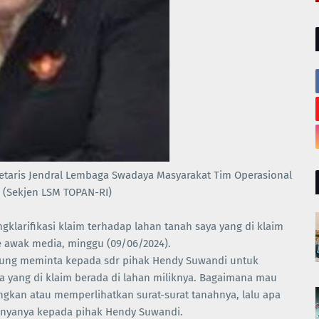
etaris Jendral Lembaga Swadaya Masyarakat Tim Operasional
 (Sekjen LSM TOPAN-RI)
larifikasi klaim terhadap lahan tanah saya yang di klaim
 awak media, minggu (09/06/2024).
ung meminta kepada sdr pihak Hendy Suwandi untuk
a yang di klaim berada di lahan miliknya. Bagaimana mau
ngkan atau memperlihatkan surat-surat tanahnya, lalu apa
anyanya kepada pihak Hendy Suwandi.