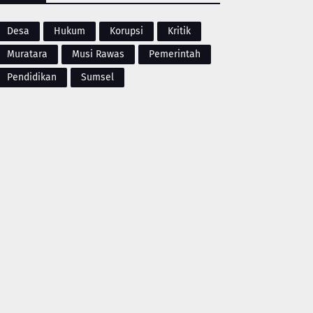
Desa
Hukum
Korupsi
Kritik
Muratara
Musi Rawas
Pemerintah
Pendidikan
Sumsel