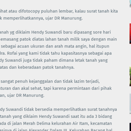
ihat atau difotocopy puluhan lembar, kalau surat tanah kita
k memperlihatkannya, ujar DR Manurung.
nah yg diklaim Hendy Suwandi baru dipasang sore hari
emasang patok diatas lahan tanah milik saya dengan main
 sebagai acuan ukuran dan arah mata angin, hal itupun
a. Rofai yang kami tidak tahu kapasitasnya sebagai apa
dy Suwandi juga tidak paham dimana letak tanah yang
batas dan keberadaan patok tanahnya.
sangat penuh kejanggalan dan tidak lazim terjadi,
turan dan akal sehat, tapi karena permintaan dari pihak
an, ujar DR Manurung.
dy Suwandi tidak bersedia memperlihatkan surat tanahnya
 tanah yang diklaim Hendy Suwandi saat itu ada 3 bidang
da di jalan Merah Delima kelurahan Air Itam, kecamatan
asinya di jalan Alexander Dalam III, Kelurahan Bacang hal