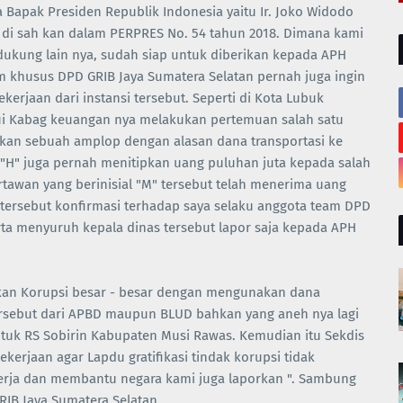
Bapak Presiden Republik Indonesia yaitu Ir. Joko Widodo
h di sah kan dalam PERPRES No. 54 tahun 2018. Dimana kami
ndukung lain nya, sudah siap untuk diberikan kepada APH
 khusus DPD GRIB Jaya Sumatera Selatan pernah juga ingin
rjaan dari instansi tersebut. Seperti di Kota Lubuk
alui Kabag keuangan nya melakukan pertemuan salah satu
rkan sebuah amplop dengan alasan dana transportasi ke
al "H" juga pernah menitipkan uang puluhan juta kepada salah
rtawan yang berinisial "M" tersebut telah menerima uang
s tersebut konfirmasi terhadap saya selaku anggota team DPD
erta menyuruh kepala dinas tersebut lapor saja kepada APH
ukan Korupsi besar - besar dengan mengunakan dana
ersebut dari APBD maupun BLUD bahkan yang aneh nya lagi
tuk RS Sobirin Kabupaten Musi Rawas. Kemudian itu Sekdis
kerjaan agar Lapdu gratifikasi tindak korupsi tidak
kerja dan membantu negara kami juga laporkan ". Sambung
RIB Jaya Sumatera Selatan