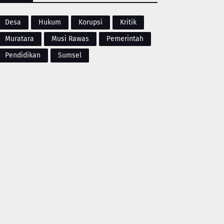
Desa
Hukum
Korupsi
Kritik
Muratara
Musi Rawas
Pemerintah
Pendidikan
Sumsel