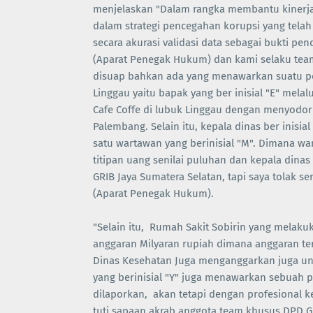
menjelaskan "Dalam rangka membantu kinerja 
dalam strategi pencegahan korupsi yang tela
secara akurasi validasi data sebagai bukti pe
(Aparat Penegak Hukum) dan kami selaku team
disuap bahkan ada yang menawarkan suatu peke
Linggau yaitu bapak yang ber inisial "E" mel
Cafe Coffe di lubuk Linggau dengan menyodo
Palembang. Selain itu, kepala dinas ber inisi
satu wartawan yang berinisial "M". Dimana wa
titipan uang senilai puluhan dan kepala dina
GRIB Jaya Sumatera Selatan, tapi saya tolak s
(Aparat Penegak Hukum).
"Selain itu, Rumah Sakit Sobirin yang melak
anggaran Milyaran rupiah dimana anggaran t
Dinas Kesehatan Juga menganggarkan juga un
yang berinisial "Y" juga menawarkan sebuah pe
dilaporkan, akan tetapi dengan profesional 
tuti sapaan akrab anggota team khusus DPD G