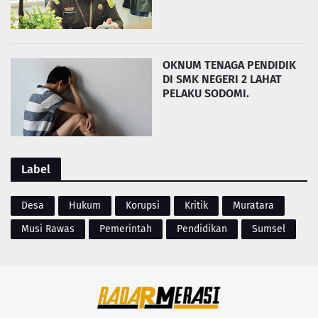
OKNUM TENAGA PENDIDIK
DI SMK NEGERI 2 LAHAT
PELAKU SODOMI.
Label
Desa
Hukum
Korupsi
Kritik
Muratara
Musi Rawas
Pemerintah
Pendidikan
Sumsel