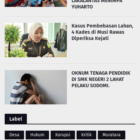
LAKALANTAS MENIMPA
YUHARTO
Kasus Pembebasan Lahan,
4 Kades di Musi Rawas
Diperiksa Kejati
OKNUM TENAGA PENDIDIK
DI SMK NEGERI 2 LAHAT
PELAKU SODOMI.
Label
Desa
Hukum
Korupsi
Kritik
Muratara