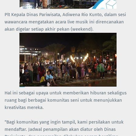
Plt Kepala Dinas Pariwisata, Adiwena Rio Kunto, dalam sesi
wawancara mengatakan acara live musik ini direncanakan
akan digelar setiap akhir pekan (weekend).
Hal ini sebagai upaya untuk memberikan hiburan sekaligus
ruang bagi berbagai komunitas seni untuk menunjukkan
kreativitas mereka.
“Bagi komunitas yang ingin tampil, kami persilakan untuk
mendaftar. Jadwal penampilan akan diatur oleh Dinas