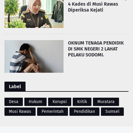
4 Kades di Musi Rawas
Diperiksa Kejati
OKNUM TENAGA PENDIDIK
DI SMK NEGERI 2 LAHAT
PELAKU SODOMI.
Label
Desa
Hukum
Korupsi
Kritik
Muratara
Musi Rawas
Pemerintah
Pendidikan
Sumsel