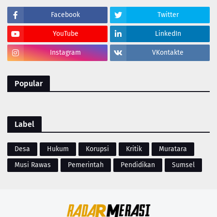
Facebook
Twitter
YouTube
LinkedIn
Instagram
VKontakte
Popular
Label
Desa
Hukum
Korupsi
Kritik
Muratara
Musi Rawas
Pemerintah
Pendidikan
Sumsel