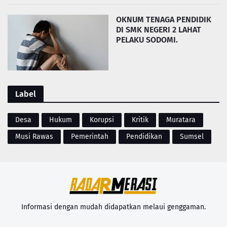
OKNUM TENAGA PENDIDIK
DI SMK NEGERI 2 LAHAT
PELAKU SODOMI.
Label
Desa
Hukum
Korupsi
Kritik
Muratara
Musi Rawas
Pemerintah
Pendidikan
Sumsel
Informasi dengan mudah didapatkan melaui genggaman.