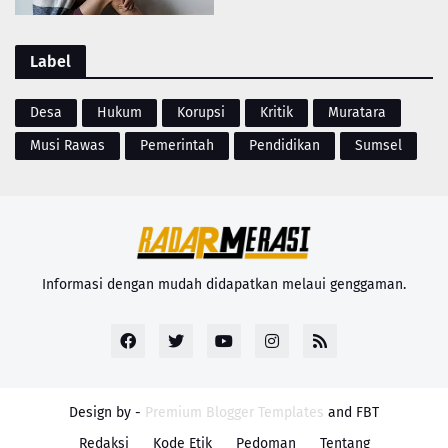
Label
Desa
Hukum
Korupsi
Kritik
Muratara
Musi Rawas
Pemerintah
Pendidikan
Sumsel
Informasi dengan mudah didapatkan melaui genggaman.
Design by -
Premium Blogger Templates
and
FBT
Redaksi
Kode Etik
Pedoman
Tentang