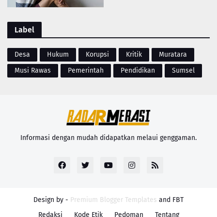
Label
Desa
Hukum
Korupsi
Kritik
Muratara
Musi Rawas
Pemerintah
Pendidikan
Sumsel
Informasi dengan mudah didapatkan melaui genggaman.
Design by -
Premium Blogger Templates
and
FBT
Redaksi
Kode Etik
Pedoman
Tentang