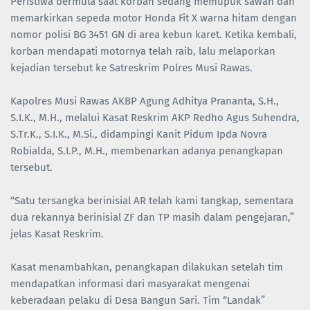
Peristiwa bermula saat korban sedang memupuk sawah dan
memarkirkan sepeda motor Honda Fit X warna hitam dengan
nomor polisi BG 3451 GN di area kebun karet. Ketika kembali,
korban mendapati motornya telah raib, lalu melaporkan
kejadian tersebut ke Satreskrim Polres Musi Rawas.
Kapolres Musi Rawas AKBP Agung Adhitya Prananta, S.H.,
S.I.K., M.H., melalui Kasat Reskrim AKP Redho Agus Suhendra,
S.Tr.K., S.I.K., M.Si., didampingi Kanit Pidum Ipda Novra
Robialda, S.I.P., M.H., membenarkan adanya penangkapan
tersebut.
“Satu tersangka berinisial AR telah kami tangkap, sementara
dua rekannya berinisial ZF dan TP masih dalam pengejaran,”
jelas Kasat Reskrim.
Kasat menambahkan, penangkapan dilakukan setelah tim
mendapatkan informasi dari masyarakat mengenai
keberadaan pelaku di Desa Bangun Sari. Tim “Landak”