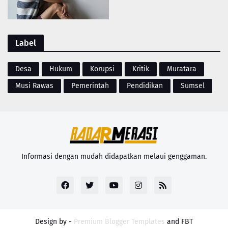
Label
Desa
Hukum
Korupsi
Kritik
Muratara
Musi Rawas
Pemerintah
Pendidikan
Sumsel
Informasi dengan mudah didapatkan melaui genggaman.
Design by -
Premium Blogger Templates
and
FBT