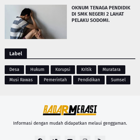
OKNUM TENAGA PENDIDIK
DI SMK NEGERI 2 LAHAT
PELAKU SODOMI.
Label
Desa
Hukum
Korupsi
Kritik
Muratara
Musi Rawas
Pemerintah
Pendidikan
Sumsel
Informasi dengan mudah didapatkan melaui genggaman.