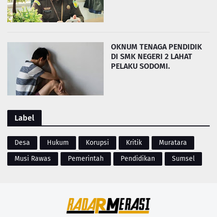
OKNUM TENAGA PENDIDIK
DI SMK NEGERI 2 LAHAT
PELAKU SODOMI.
Label
Desa
Hukum
Korupsi
Kritik
Muratara
Musi Rawas
Pemerintah
Pendidikan
Sumsel